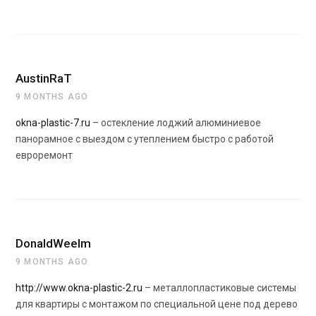
AustinRaT
9 MONTHS AGO
okna-plastic-7.ru
– остекление лоджий алюминиевое
панорамное с выездом с утеплением быстро с работой
евроремонт
DonaldWeelm
9 MONTHS AGO
http://www.okna-plastic-2.ru
– металлопластиковые системы
для квартиры с монтажом по специальной цене под дерево