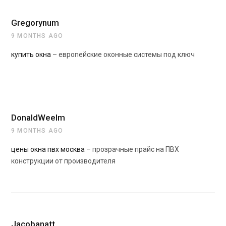
Gregorynum
9 MONTHS AGO
купить окна
– европейские оконные системы под ключ
DonaldWeelm
9 MONTHS AGO
цены окна пвх москва
– прозрачные прайс на ПВХ
конструкции от производителя
Jacobanatt