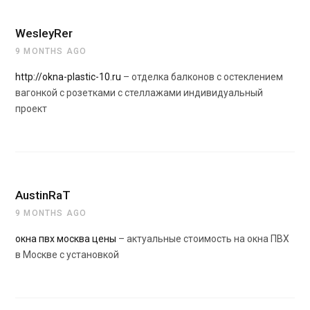
WesleyRer
9 MONTHS AGO
http://okna-plastic-10.ru
– отделка балконов с остеклением
вагонкой с розетками с стеллажами индивидуальный
проект
AustinRaT
9 MONTHS AGO
окна пвх москва цены
– актуальные стоимость на окна ПВХ
в Москве с установкой