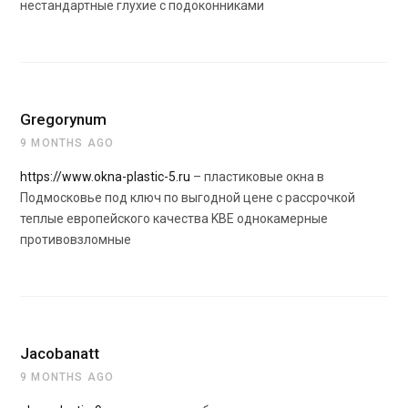
нестандартные глухие с подоконниками
Gregorynum
9 MONTHS AGO
https://www.okna-plastic-5.ru
– пластиковые окна в
Подмосковье под ключ по выгодной цене с рассрочкой
теплые европейского качества KBE однокамерные
противовзломные
Jacobanatt
9 MONTHS AGO