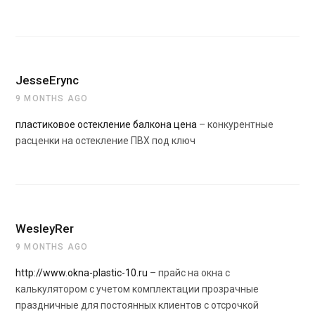
JesseErync
9 MONTHS AGO
пластиковое остекление балкона цена
– конкурентные
расценки на остекление ПВХ под ключ
WesleyRer
9 MONTHS AGO
http://www.okna-plastic-10.ru
– прайс на окна с
калькулятором с учетом комплектации прозрачные
праздничные для постоянных клиентов с отсрочкой