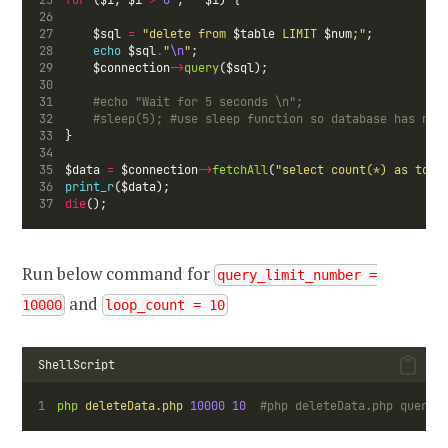
for
 ($i; $i 
>
0
 ; 
--
$i) {
    $sql 
=
"delete from 
$table
 LIMIT 
$num
;"
;
echo
 $sql
.
"
\n
"
;
    $connection
->
query
($sql);
#echo "Wait for 5 seconds \n";
#sleep(5); #use sleep function so database has nor
}
$data 
=
 $connection
->
fetchAll
(
"select count(*) as tota
print_r
($data);
die
();
Run below command for
query_limit_number =
and
10000
loop_count = 10
ShellScript
php
deleteData.php
10000
10
#php deleteData.php query_