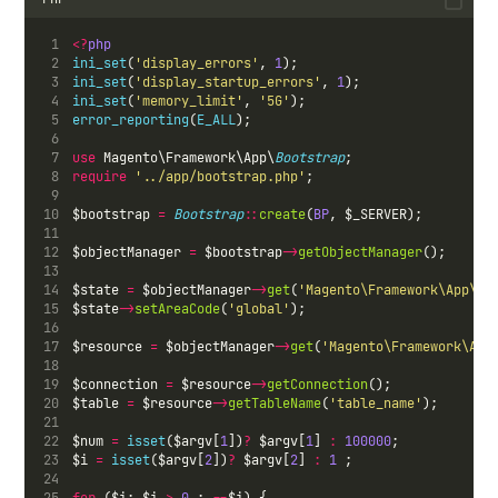
<?
php
ini_set
(
'display_errors'
, 
1
);
ini_set
(
'display_startup_errors'
, 
1
);
ini_set
(
'memory_limit'
, 
'5G'
);
error_reporting
(
E_ALL
);
use
 Magento\Framework\App\
Bootstrap
;
require
'../app/bootstrap.php'
;
$bootstrap 
=
Bootstrap
::
create
(
BP
, $_SERVER);
$objectManager 
=
 $bootstrap
->
getObjectManager
();
$state 
=
 $objectManager
->
get
(
'Magento\Framework\App\St
$state
->
setAreaCode
(
'global'
);
$resource 
=
 $objectManager
->
get
(
'Magento\Framework\App
$connection 
=
 $resource
->
getConnection
();
$table 
=
 $resource
->
getTableName
(
'table_name'
);
$num 
=
isset
($argv[
1
])
?
 $argv[
1
] 
:
100000
;
$i 
=
isset
($argv[
2
])
?
 $argv[
2
] 
:
1
 ;