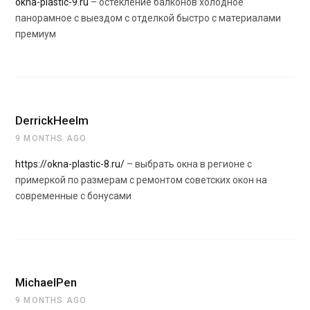
okna-plastic-9.ru
– остекление балконов холодное
панорамное с выездом с отделкой быстро с материалами
премиум
DerrickHeelm
9 MONTHS AGO
https://okna-plastic-8.ru/
– выбрать окна в регионе с
примеркой по размерам с ремонтом советских окон на
современные с бонусами
MichaelPen
9 MONTHS AGO