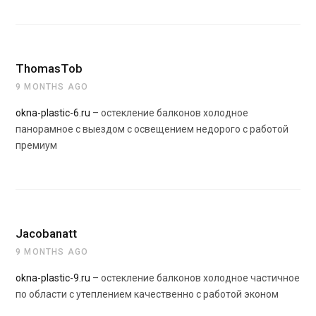
ThomasTob
9 MONTHS AGO
okna-plastic-6.ru
– остекление балконов холодное
панорамное с выездом с освещением недорого с работой
премиум
Jacobanatt
9 MONTHS AGO
okna-plastic-9.ru
– остекление балконов холодное частичное
по области с утеплением качественно с работой эконом