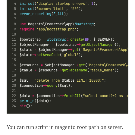
ini_set
(
'display_startup_errors'
, 
1
);
ini_set
(
'memory_limit'
, 
'5G'
);
error_reporting
(
E_ALL
);
use
 Magento\Framework\App\
Bootstrap
;
require
'app/bootstrap.php'
;
$bootstrap 
=
Bootstrap
::
create
(
BP
, $_SERVER);
$objectManager 
=
 $bootstrap
->
getObjectManager
();
$state 
=
 $objectManager
->
get
(
'Magento\Framework\App\St
$state
->
setAreaCode
(
'global'
);
$resource 
=
 $objectManager
->
get
(
'Magento\Framework\App
$table 
=
 $resource
->
getTableName
(
'table_name'
);
$sql 
=
"delete from 
$table
 LIMIT 10000;"
;
$connection
->
query
($sql);
$data 
=
 $connection
->
fetchAll
(
"select count(*) as tota
print_r
($data);
die
();
You can run script in magento root path on server.